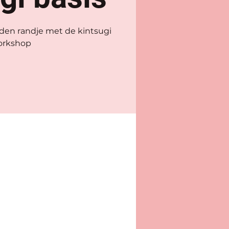
uden randje met de kintsugi
orkshop