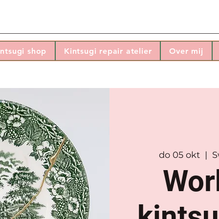
intsugi shop
Kintsugi repair atelier
Over mij
do 05 okt
  |  
S
Wor
kintsu