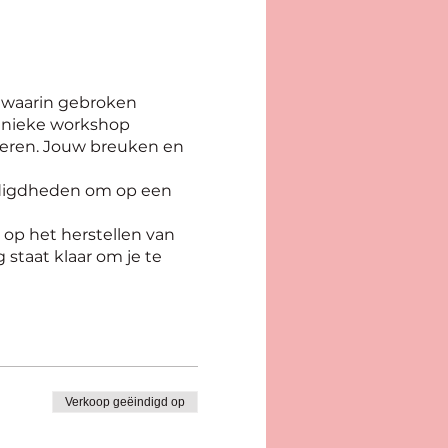
 waarin gebroken
 unieke workshop
vieren. Jouw breuken en
odigdheden om op een
 op het herstellen van
staat klaar om je te
feer.
 maar ook leren hoe je
orselein en het te
n gaan.
 imperfecties
Verkoop geëindigd op
onze Kintsugi workshop.
jaar.