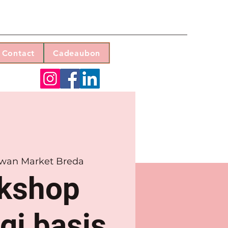
Contact
Cadeaubon
wan Market Breda
kshop
gi basis