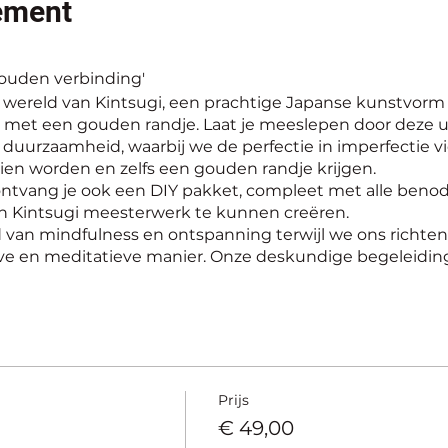
ement
ouden verbinding'
wereld van Kintsugi, een prachtige Japanse kunstvorm
d met een gouden randje. Laat je meeslepen door deze
n duurzaamheid, waarbij we de perfectie in imperfectie 
en worden en zelfs een gouden randje krijgen.
ontvang je ook een DIY pakket, compleet met alle ben
n Kintsugi meesterwerk te kunnen creëren.
 van mindfulness en ontspanning terwijl we ons richten
eve en meditatieve manier. Onze deskundige begeleiding 
 het proces, en zorgt voor een ontspannen en gezellige s
l je niet alleen je artistieke vaardigheden aanscherpen,
er met voorwerpen kunt omgaan. Door te werken met p
n nieuw leven aan materialen die anders verloren zoude
deze betoverende ervaring waarbij we de schoonheid van
Prijs
den randje en creëer een waardevol kunstwerk tijdens 
€ 49,00
el te nemen aan deze inspirerende activiteit. Vanaf 14 