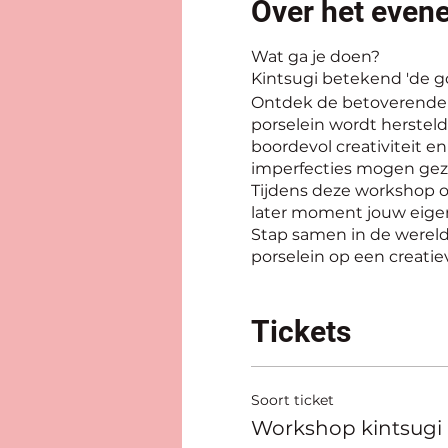
Over het even
Wat ga je doen?
Kintsugi betekend 'de g
Ontdek de betoverende 
porselein wordt herstel
boordevol creativiteit e
imperfecties mogen gezi
Tijdens deze workshop 
later moment jouw eige
Stap samen in de wereld
porselein op een creati
helpen bij elke stap van
Tijdens deze workshop zu
op een duurzamere mani
Tickets
herstellen, geven we ee
Dompel jezelf onder in 
omarmen.
Soort ticket
Geef jouw leven een gou
Workshop kintsugi
Iedereen is welkom om de