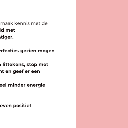
 maak kennis met de 
ld met 
tiger.
erfecties gezien mogen 
 littekens, stop met 
ht en geef er een 
veel minder energie 
even positief 