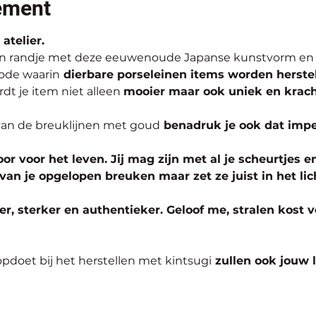
ement
atelier.
en randje met deze eeuwenoude Japanse kunstvorm en
ode waarin
 dierbare porseleinen items worden herste
dt je item niet alleen 
mooier maar ook uniek en krach
an de breuklijnen met goud
 benadruk je ook dat imp
or voor het leven. Jij mag zijn met al je scheurtjes en
van je opgelopen breuken maar zet ze juist in het lic
r, sterker en authentieker. Geloof me, stralen kost 
opdoet bij het herstellen met kintsugi
 zullen ook jouw l