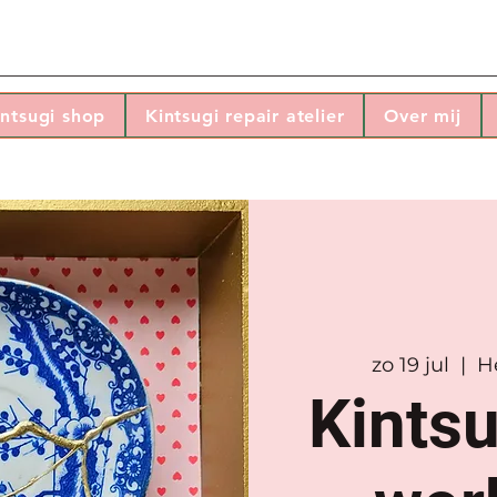
intsugi shop
Kintsugi repair atelier
Over mij
zo 19 jul
  |  
He
Kintsu