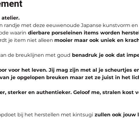
ement
atelier.
en randje met deze eeuwenoude Japanse kunstvorm en
ode waarin
 dierbare porseleinen items worden herste
dt je item niet alleen 
mooier maar ook uniek en krach
an de breuklijnen met goud
 benadruk je ook dat imp
or voor het leven. Jij mag zijn met al je scheurtjes en
van je opgelopen breuken maar zet ze juist in het lic
r, sterker en authentieker. Geloof me, stralen kost 
opdoet bij het herstellen met kintsugi
 zullen ook jouw l