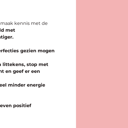
 maak kennis met de 
ld met 
tiger.
erfecties gezien mogen 
 littekens, stop met 
ht en geef er een 
veel minder energie 
even positief 