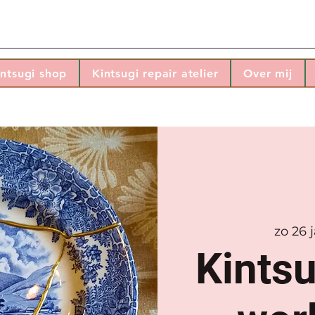
intsugi shop
Kintsugi repair atelier
Over mij
zo 26 
Kintsu